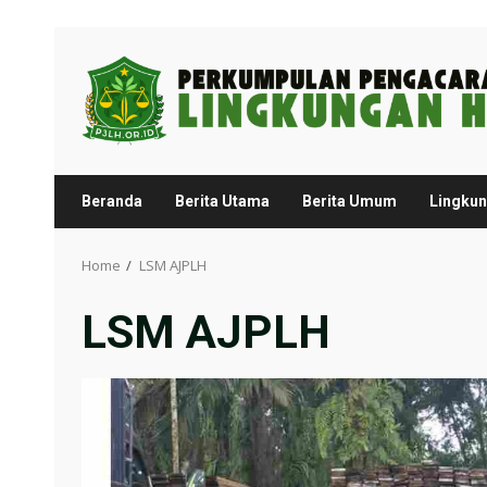
Skip
to
content
Beranda
Berita Utama
Berita Umum
Lingku
Home
LSM AJPLH
LSM AJPLH