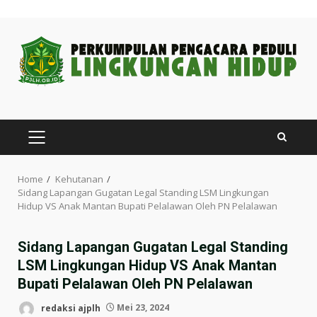
Skip
to
content
PRIMARY
MENU
Home
Kehutanan
Sidang Lapangan Gugatan Legal Standing LSM Lingkungan
Hidup VS Anak Mantan Bupati Pelalawan Oleh PN Pelalawan
Sidang Lapangan Gugatan Legal Standing
LSM Lingkungan Hidup VS Anak Mantan
Bupati Pelalawan Oleh PN Pelalawan
redaksi ajplh
Mei 23, 2024