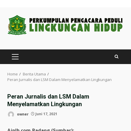
Skip
to
content
PRIMARY
MENU
Home
Berita Utama
Peran Jurnalis dan LSM Dalam Menyelamatkan Lingkungan
Peran Jurnalis dan LSM Dalam
Menyelamatkan Lingkungan
owner
Juni 17, 2021
Ajplh.com,Padang (Sumbar):