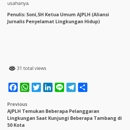
usahanya.
Penulis: Soni,SH Ketua Umum AJPLH (Aliansi
Jurnalis Penyelamat Lingkungan Hidup)
31 total views
Facebook
WhatsApp
Twitter
LinkedIn
Line
Telegram
Share
Post
Previous
AJPLH Temukan Beberapa Pelanggaran
navigation
Lingkungan Saat Kunjungi Beberapa Tambang di
50 Kota