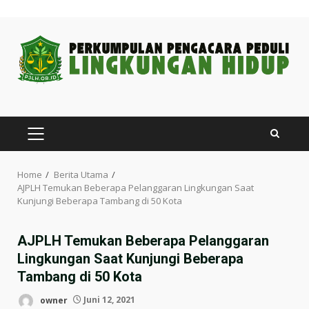
Skip
to
content
PRIMARY
MENU
Home
Berita Utama
AJPLH Temukan Beberapa Pelanggaran Lingkungan Saat
Kunjungi Beberapa Tambang di 50 Kota
AJPLH Temukan Beberapa Pelanggaran
Lingkungan Saat Kunjungi Beberapa
Tambang di 50 Kota
owner
Juni 12, 2021