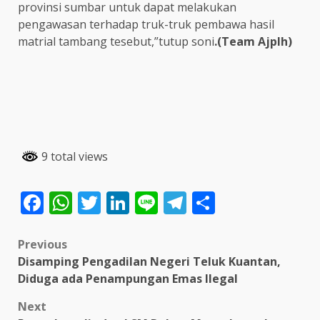
provinsi sumbar untuk dapat melakukan
pengawasan terhadap truk-truk pembawa hasil
matrial tambang tesebut,”tutup soni
.(Team Ajplh)
9 total views
Facebook
WhatsApp
Twitter
LinkedIn
Line
Telegram
Share
Post
Previous
Disamping Pengadilan Negeri Teluk Kuantan,
navigation
Diduga ada Penampungan Emas Ilegal
Next