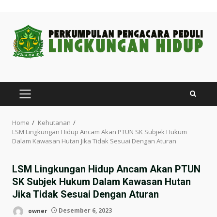
Skip
to
content
PRIMARY
MENU
Home
Kehutanan
LSM Lingkungan Hidup Ancam Akan PTUN SK Subjek Hukum
Dalam Kawasan Hutan Jika Tidak Sesuai Dengan Aturan
LSM Lingkungan Hidup Ancam Akan PTUN
SK Subjek Hukum Dalam Kawasan Hutan
Jika Tidak Sesuai Dengan Aturan
owner
Desember 6, 2023