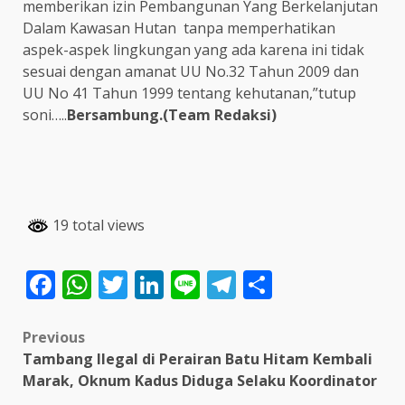
memberikan izin Pembangunan Yang Berkelanjutan
Dalam Kawasan Hutan tanpa memperhatikan
aspek-aspek lingkungan yang ada karena ini tidak
sesuai dengan amanat UU No.32 Tahun 2009 dan
UU No 41 Tahun 1999 tentang kehutanan,”tutup
soni…..
Bersambung.(Team Redaksi)
19 total views
Facebook
WhatsApp
Twitter
LinkedIn
Line
Telegram
Share
Post
Previous
Tambang Ilegal di Perairan Batu Hitam Kembali
navigation
Marak, Oknum Kadus Diduga Selaku Koordinator