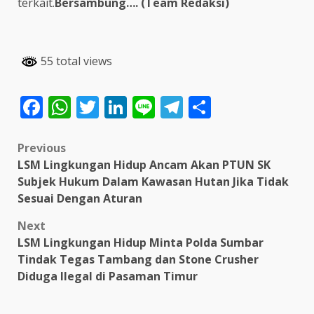
terkait.
Bersambung…. (Team Redaksi)
55 total views
Facebook
WhatsApp
Twitter
LinkedIn
Line
Telegram
Share
Post
Previous
LSM Lingkungan Hidup Ancam Akan PTUN SK
navigation
Subjek Hukum Dalam Kawasan Hutan Jika Tidak
Sesuai Dengan Aturan
Next
LSM Lingkungan Hidup Minta Polda Sumbar
Tindak Tegas Tambang dan Stone Crusher
Diduga Ilegal di Pasaman Timur