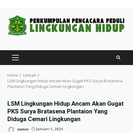
Skip
to
content
PRIMARY
MENU
Home
Limbah
LSM Lingkungan Hidup Ancam Akan Gugat PKS Surya Bratasena
Plantaion Yang Diduga Cemari Lingkungan
LSM Lingkungan Hidup Ancam Akan Gugat
PKS Surya Bratasena Plantaion Yang
Diduga Cemari Lingkungan
owner
Januari 1, 2024