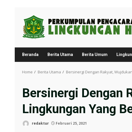
Skip
to
content
Beranda
Berita Utama
Berita Umum
Lingku
Home
Berita Utama
Bersinergi Dengan Rakyat, Wujdukan
Bersinergi Dengan 
Lingkungan Yang Be
redaktur
Februari 25, 2021