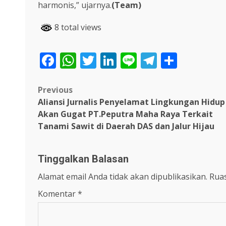
harmonis,” ujarnya.
(Team)
8 total views
Facebook
WhatsApp
Twitter
LinkedIn
Line
Telegra
Share
Post
Previous
Aliansi Jurnalis Penyelamat Lingkungan Hidup
navigation
Akan Gugat PT.Peputra Maha Raya Terkait
Tanami Sawit di Daerah DAS dan Jalur Hijau
Tinggalkan Balasan
Alamat email Anda tidak akan dipublikasikan.
Ruas
Komentar
*