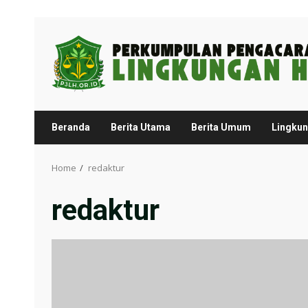
Skip
to
content
Beranda
Berita Utama
Berita Umum
Lingku
Home
redaktur
redaktur