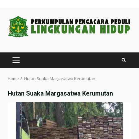
Skip
to
content
PRIMARY
MENU
Home
Hutan Suaka Margasatwa Kerumutan
Hutan Suaka Margasatwa Kerumutan