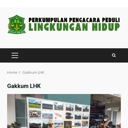
Skip
to
content
PRIMARY
MENU
Home
Gakkum LHK
Gakkum LHK