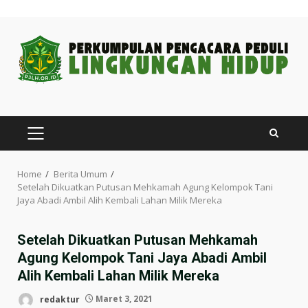
Skip
to
content
PRIMARY
MENU
Home
Berita Umum
Setelah Dikuatkan Putusan Mehkamah Agung Kelompok Tani
Jaya Abadi Ambil Alih Kembali Lahan Milik Mereka
Setelah Dikuatkan Putusan Mehkamah
Agung Kelompok Tani Jaya Abadi Ambil
Alih Kembali Lahan Milik Mereka
redaktur
Maret 3, 2021