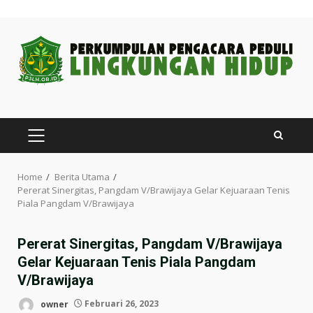
Skip
to
content
PRIMARY
MENU
Home
Berita Utama
Pererat Sinergitas, Pangdam V/Brawijaya Gelar Kejuaraan Tenis
Piala Pangdam V/Brawijaya
Pererat Sinergitas, Pangdam V/Brawijaya
Gelar Kejuaraan Tenis Piala Pangdam
V/Brawijaya
owner
Februari 26, 2023