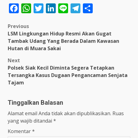
Facebook
WhatsApp
Twitter
LinkedIn
Line
Telegram
Share
Post
Previous
LSM Lingkungan Hidup Resmi Akan Gugat
navigation
Tambak Udang Yang Berada Dalam Kawasan
Hutan di Muara Sakai
Next
Polsek Siak Kecil Diminta Segera Tetapkan
Tersangka Kasus Dugaan Pengancaman Senjata
Tajam
Tinggalkan Balasan
Alamat email Anda tidak akan dipublikasikan.
Ruas
yang wajib ditandai
*
Komentar
*