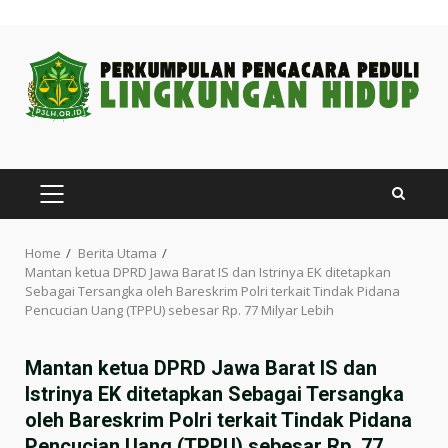
Skip
to
content
PRIMARY
MENU
Home
Berita Utama
Mantan ketua DPRD Jawa Barat IS dan Istrinya EK ditetapkan
Sebagai Tersangka oleh Bareskrim Polri terkait Tindak Pidana
Pencucian Uang (TPPU) sebesar Rp. 77 Milyar Lebih
Mantan ketua DPRD Jawa Barat IS dan
Istrinya EK ditetapkan Sebagai Tersangka
oleh Bareskrim Polri terkait Tindak Pidana
Pencucian Uang (TPPU) sebesar Rp. 77