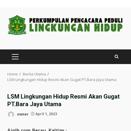
Skip
to
content
PRIMARY
MENU
Home
Berita Utama
LSM Lingkungan Hidup Resmi Akan Gugat PT.Bara Jaya Utama
LSM Lingkungan Hidup Resmi Akan Gugat
PT.Bara Jaya Utama
owner
April 1, 2023
Ajplh.com,Berau, Kaltim :