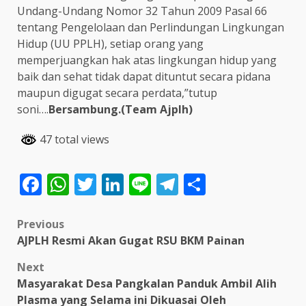
Undang-Undang Nomor 32 Tahun 2009 Pasal 66
tentang Pengelolaan dan Perlindungan Lingkungan
Hidup (UU PPLH), setiap orang yang
memperjuangkan hak atas lingkungan hidup yang
baik dan sehat tidak dapat dituntut secara pidana
maupun digugat secara perdata,”tutup
soni….
Bersambung.(Team Ajplh)
47 total views
Facebook
WhatsApp
Twitter
LinkedIn
Line
Telegram
Share
Post
Previous
AJPLH Resmi Akan Gugat RSU BKM Painan
navigation
Next
Masyarakat Desa Pangkalan Panduk Ambil Alih
Plasma yang Selama ini Dikuasai Oleh