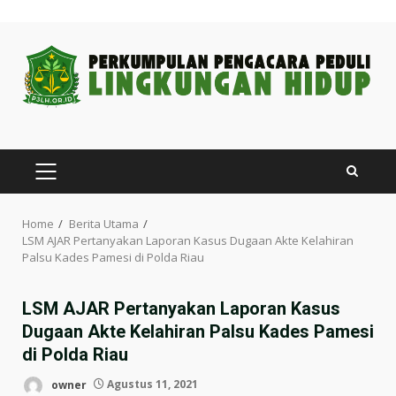
Skip
to
content
PRIMARY
MENU
Home
Berita Utama
LSM AJAR Pertanyakan Laporan Kasus Dugaan Akte Kelahiran
Palsu Kades Pamesi di Polda Riau
LSM AJAR Pertanyakan Laporan Kasus
Dugaan Akte Kelahiran Palsu Kades Pamesi
di Polda Riau
owner
Agustus 11, 2021