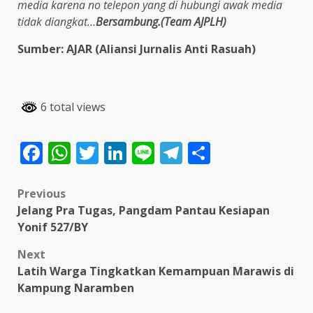
media karena no telepon yang di hubungi awak media
tidak diangkat…
Bersambung.(Team AJPLH)
Sumber: AJAR (Aliansi Jurnalis Anti Rasuah)
6 total views
Facebook
WhatsApp
Twitter
LinkedIn
Line
Telegram
Share
Post
Previous
Jelang Pra Tugas, Pangdam Pantau Kesiapan
navigation
Yonif 527/BY
Next
Latih Warga Tingkatkan Kemampuan Marawis di
Kampung Naramben