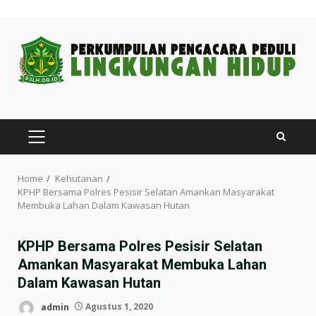
Skip
to
content
PRIMARY
MENU
Home
Kehutanan
KPHP Bersama Polres Pesisir Selatan Amankan Masyarakat
Membuka Lahan Dalam Kawasan Hutan
KPHP Bersama Polres Pesisir Selatan
Amankan Masyarakat Membuka Lahan
Dalam Kawasan Hutan
admin
Agustus 1, 2020