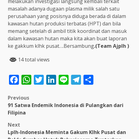
melakukan investigasi langsung kembali terkait
masalah adanya dugaan plasma milik salah satu
perusahaan yang posisnya diduga berada di dalam
kawasan hutan produksi terbatas (HPT) dan bila
memang setelah di ambil titik koordinat dan masuk
dalam kawasan hutan maka kita akan buat laporan
ke gakkum klhk pusat….Bersambung
.(Team Ajplh )
14 total views
Facebook
WhatsApp
Twitter
LinkedIn
Line
Telegram
Share
Post
Previous
91 Satwa Endemik Indonesia di Pulangkan dari
navigation
Filipina
Next
Lplh-Indonesia Meminta Gakum Klhk Pusat dan