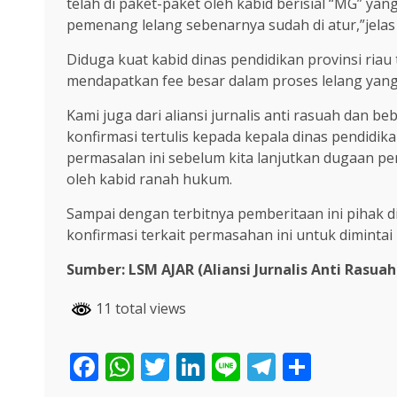
telah di paket-paket oleh kabid berisial “MG” ya
pemenang lelang sebenarnya sudah di atur,”jelas 
Diduga kuat kabid dinas pendidikan provinsi ria
mendapatkan fee besar dalam proses lelang yang 
Kami juga dari aliansi jurnalis anti rasuah dan 
konfirmasi tertulis kepada kepala dinas pendidik
permasalan ini sebelum kita lanjutkan dugaan 
oleh kabid ranah hukum.
Sampai dengan terbitnya pemberitaan ini pihak di
konfirmasi terkait permasahan ini untuk dimintai 
Sumber: LSM AJAR (Aliansi Jurnalis Anti Rasuah
11 total views
Facebook
WhatsApp
Twitter
LinkedIn
Line
Telegra
Share