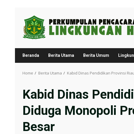
Skip
to
content
Beranda
Berita Utama
Berita Umum
Lingku
Home
Berita Utama
Kabid Dinas Pendidikan Provinsi Ri
Kabid Dinas Pendidi
Diduga Monopoli Pr
Besar