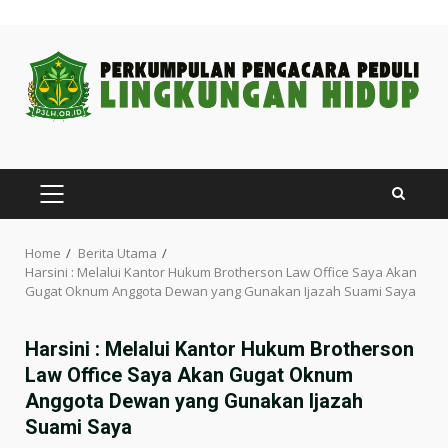
Skip
to
content
PRIMARY
MENU
Home
Berita Utama
Harsini : Melalui Kantor Hukum Brotherson Law Office Saya Akan
Gugat Oknum Anggota Dewan yang Gunakan Ijazah Suami Saya
Harsini : Melalui Kantor Hukum Brotherson
Law Office Saya Akan Gugat Oknum
Anggota Dewan yang Gunakan Ijazah
Suami Saya