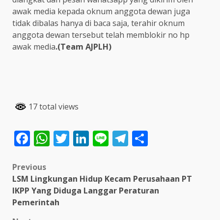
awak media kepada oknum anggota dewan juga
tidak dibalas hanya di baca saja, terahir oknum
anggota dewan tersebut telah memblokir no hp
awak media
.(Team AJPLH)
17 total views
Facebook
WhatsApp
Twitter
LinkedIn
Line
Telegram
Share
Post
Previous
LSM Lingkungan Hidup Kecam Perusahaan PT
navigation
IKPP Yang Diduga Langgar Peraturan
Pemerintah