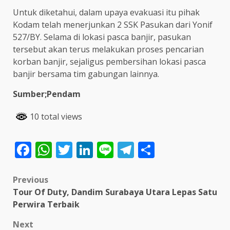
Untuk diketahui, dalam upaya evakuasi itu pihak
Kodam telah menerjunkan 2 SSK Pasukan dari Yonif
527/BY. Selama di lokasi pasca banjir, pasukan
tersebut akan terus melakukan proses pencarian
korban banjir, sejaligus pembersihan lokasi pasca
banjir bersama tim gabungan lainnya.
Sumber;Pendam
10 total views
Facebook
WhatsApp
Twitter
LinkedIn
Line
Telegram
Share
Post
Previous
Tour Of Duty, Dandim Surabaya Utara Lepas Satu
navigation
Perwira Terbaik
Next