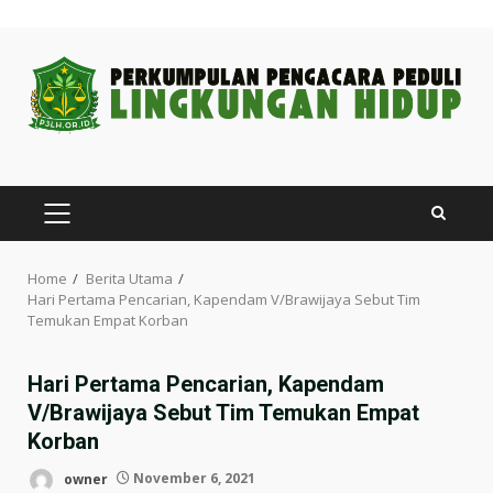
Skip
to
content
PRIMARY
MENU
Home
Berita Utama
Hari Pertama Pencarian, Kapendam V/Brawijaya Sebut Tim
Temukan Empat Korban
Hari Pertama Pencarian, Kapendam
V/Brawijaya Sebut Tim Temukan Empat
Korban
owner
November 6, 2021