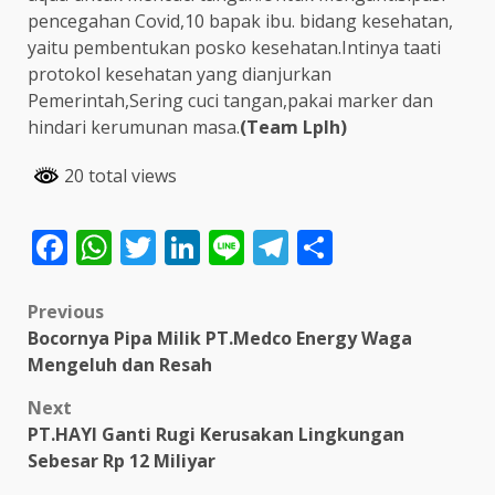
pencegahan Covid,10 bapak ibu. bidang kesehatan,
yaitu pembentukan posko kesehatan.Intinya taati
protokol kesehatan yang dianjurkan
Pemerintah,Sering cuci tangan,pakai marker dan
hindari kerumunan masa.
(Team Lplh)
20 total views
Facebook
WhatsApp
Twitter
LinkedIn
Line
Telegram
Share
Post
Previous
Bocornya Pipa Milik PT.Medco Energy Waga
navigation
Mengeluh dan Resah
Next
PT.HAYI Ganti Rugi Kerusakan Lingkungan
Sebesar Rp 12 Miliyar