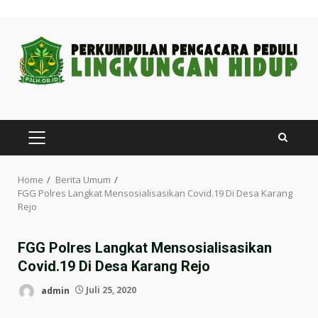
Skip
to
content
PRIMARY
MENU
Home
Berita Umum
FGG Polres Langkat Mensosialisasikan Covid.19 Di Desa Karang
Rejo
FGG Polres Langkat Mensosialisasikan
Covid.19 Di Desa Karang Rejo
admin
Juli 25, 2020