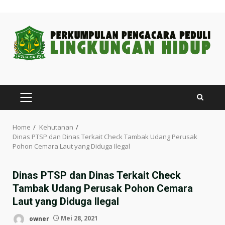
Skip
to
content
PRIMARY
MENU
Home
Kehutanan
Dinas PTSP dan Dinas Terkait Check Tambak Udang Perusak
Pohon Cemara Laut yang Diduga Ilegal
Dinas PTSP dan Dinas Terkait Check
Tambak Udang Perusak Pohon Cemara
Laut yang Diduga Ilegal
owner
Mei 28, 2021