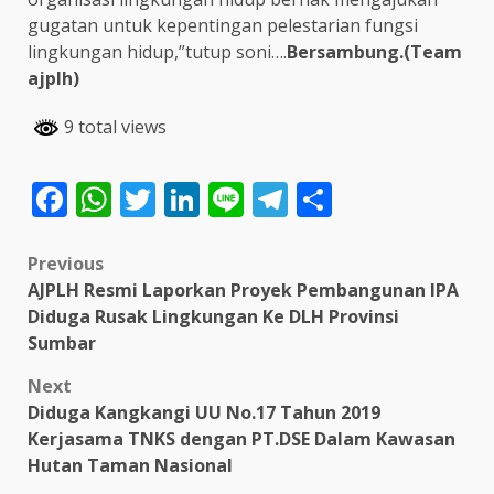
gugatan untuk kepentingan pelestarian fungsi
lingkungan hidup,”tutup soni….
Bersambung.(Team
ajplh)
9 total views
Facebook
WhatsApp
Twitter
LinkedIn
Line
Telegram
Share
Post
Previous
AJPLH Resmi Laporkan Proyek Pembangunan IPA
navigation
Diduga Rusak Lingkungan Ke DLH Provinsi
Sumbar
Next
Diduga Kangkangi UU No.17 Tahun 2019
Kerjasama TNKS dengan PT.DSE Dalam Kawasan
Hutan Taman Nasional