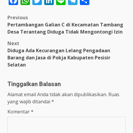
Facebook
WhatsApp
Twitter
LinkedIn
Line
Telegram
Share
Post
Previous
Pertambangan Galian C di Kecamatan Tambang
navigation
Desa Terantang Diduga Tidak Mengontongi Izin
Next
Diduga Ada Kecurangan Lelang Pengadaan
Barang dan Jasa di Pokja Kabupaten Pesisir
Selatan
Tinggalkan Balasan
Alamat email Anda tidak akan dipublikasikan.
Ruas
yang wajib ditandai
*
Komentar
*