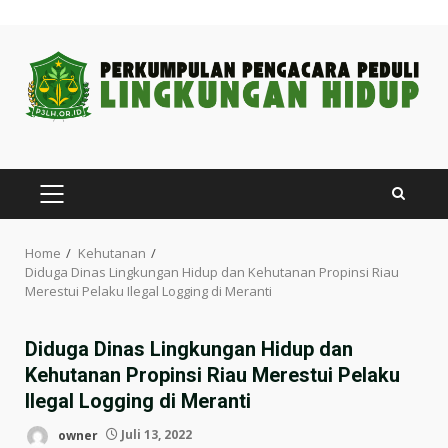
Skip
to
content
PRIMARY
MENU
Home
Kehutanan
Diduga Dinas Lingkungan Hidup dan Kehutanan Propinsi Riau
Merestui Pelaku Ilegal Logging di Meranti
Diduga Dinas Lingkungan Hidup dan
Kehutanan Propinsi Riau Merestui Pelaku
Ilegal Logging di Meranti
owner
Juli 13, 2022