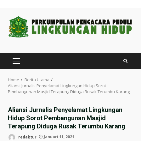
Skip
to
content
PRIMARY
MENU
Home
Berita Utama
Aliansi Jurnalis Penyelamat Lingkungan Hidup Sorot
Pembangunan Masjid Terapung Diduga Rusak Terumbu Karang
Aliansi Jurnalis Penyelamat Lingkungan
Hidup Sorot Pembangunan Masjid
Terapung Diduga Rusak Terumbu Karang
redaktur
Januari 11, 2021