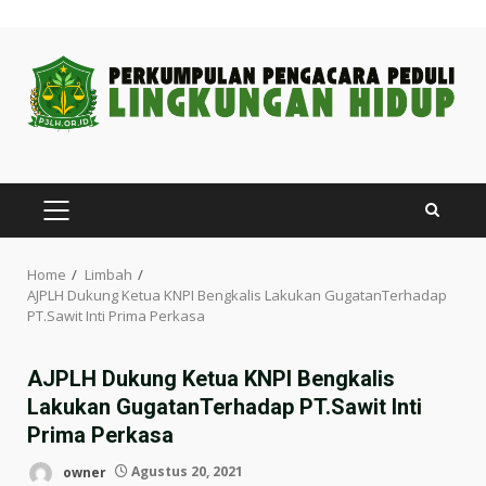
Skip
to
content
PRIMARY
MENU
Home
Limbah
AJPLH Dukung Ketua KNPI Bengkalis Lakukan GugatanTerhadap
PT.Sawit Inti Prima Perkasa
AJPLH Dukung Ketua KNPI Bengkalis
Lakukan GugatanTerhadap PT.Sawit Inti
Prima Perkasa
owner
Agustus 20, 2021