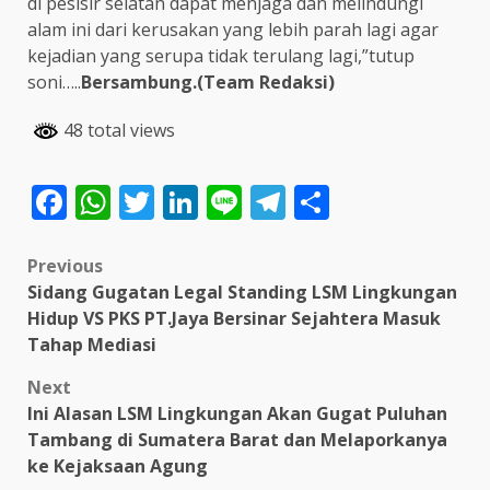
di pesisir selatan dapat menjaga dan melindungi
alam ini dari kerusakan yang lebih parah lagi agar
kejadian yang serupa tidak terulang lagi,”tutup
soni…..
Bersambung.(Team Redaksi)
48 total views
Facebook
WhatsApp
Twitter
LinkedIn
Line
Telegram
Share
Post
Previous
Sidang Gugatan Legal Standing LSM Lingkungan
navigation
Hidup VS PKS PT.Jaya Bersinar Sejahtera Masuk
Tahap Mediasi
Next
Ini Alasan LSM Lingkungan Akan Gugat Puluhan
Tambang di Sumatera Barat dan Melaporkanya
ke Kejaksaan Agung