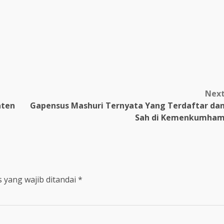
m
Nex
aten
Gapensus Mashuri Ternyata Yang Terdaftar da
Sah di Kemenkumha
 yang wajib ditandai
*