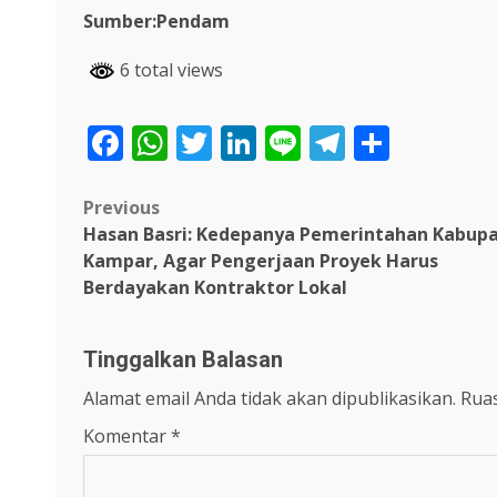
Sumber:Pendam
6 total views
Facebook
WhatsApp
Twitter
LinkedIn
Line
Telegra
Share
Post
Previous
Hasan Basri: Kedepanya Pemerintahan Kabup
navigation
Kampar, Agar Pengerjaan Proyek Harus
Berdayakan Kontraktor Lokal
Tinggalkan Balasan
Alamat email Anda tidak akan dipublikasikan.
Ruas
Komentar
*