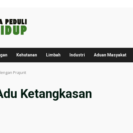
ngan
Kehutanan
Limbah
Industri
Aduan Masyakat
engan Prajurit
Adu Ketangkasan