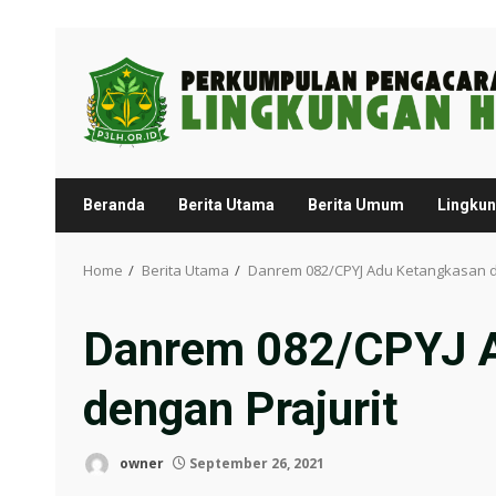
Skip
to
content
Beranda
Berita Utama
Berita Umum
Lingku
Home
Berita Utama
Danrem 082/CPYJ Adu Ketangkasan d
Danrem 082/CPYJ 
dengan Prajurit
owner
September 26, 2021