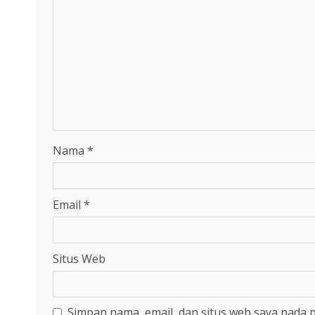
Nama
*
Email
*
Situs Web
Simpan nama, email, dan situs web saya pada 